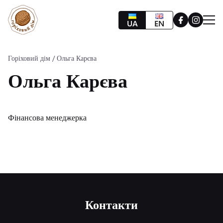
UA
EN
Про нас
Проєкти
Горіховий дім
/
Ольга Карєва
Команда
Ольга Карєва
Партнери
Контакти
Підтримати
Фінансова менеджерка
Контакти