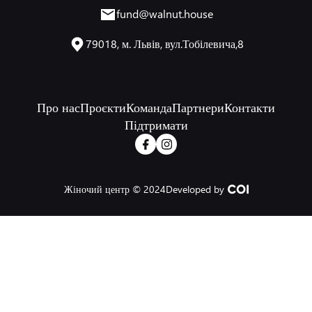
fund@walnut.house
79018, м. Львів, вул.Тобілевича,8
Про нас
Проєкти
Команда
Партнери
Контакти
Підтримати
Жіночий центр © 2024
Developed by