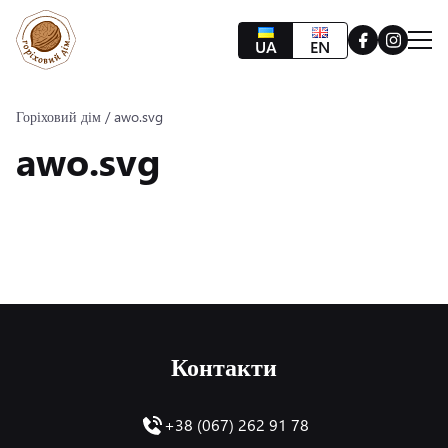
UA
EN
Про нас
Проєкти
Горіховий дім
/
awo.svg
Команда
awo.svg
Партнери
Контакти
Підтримати
Контакти
+38 (067) 262 91 78